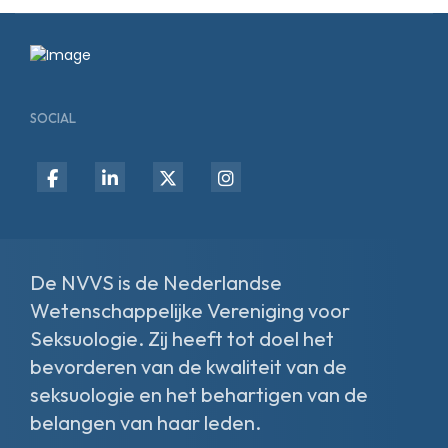
SOCIAL
fab
fab
fab
fab
fa-
fa-
fa-
fa-
facebook-
linkedin-
x-
instagram
f
in
twitter
De NVVS is de Nederlandse
Wetenschappelijke Vereniging voor
Seksuologie. Zij heeft tot doel het
bevorderen van de kwaliteit van de
seksuologie en het behartigen van de
belangen van haar leden.