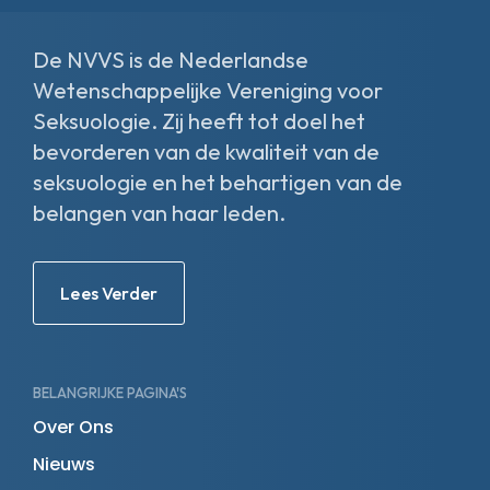
facebook-
linkedin-
x-
instagram
f
in
twitter
De NVVS is de Nederlandse
Wetenschappelijke Vereniging voor
Seksuologie. Zij heeft tot doel het
bevorderen van de kwaliteit van de
seksuologie en het behartigen van de
belangen van haar leden.
Lees Verder
BELANGRIJKE PAGINA'S
Over Ons
Nieuws