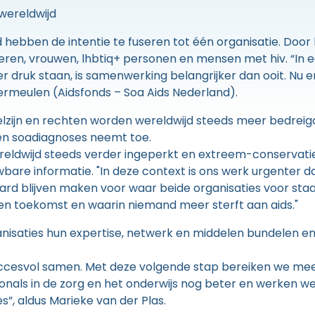
wereldwijd
d hebben de intentie te fuseren tot één organisatie. Doo
ren, vrouwen, lhbtiq+ personen en mensen met hiv. “In e
r druk staan, is samenwerking belangrijker dan ooit. Nu e
ermeulen (Aidsfonds – Soa Aids Nederland).
zijn en rechten worden wereldwijd steeds meer bedreigd.
- en soadiagnoses neemt toe.
reldwijd steeds verder ingeperkt en extreem-conservati
re informatie. "In deze context is ons werk urgenter da
hard blijven maken voor waar beide organisaties voor sta
en toekomst en waarin niemand meer sterft aan aids."
anisaties hun expertise, netwerk en middelen bundelen 
succesvol samen. Met deze volgende stap bereiken we m
ionals in de zorg en het onderwijs nog beter en werken w
”, aldus Marieke van der Plas.