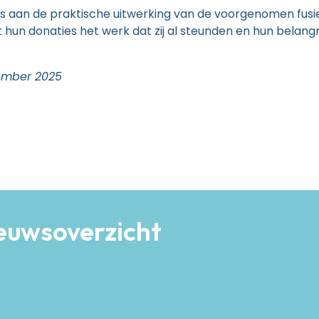
s aan de praktische uitwerking van de voorgenomen fusi
t hun donaties het werk dat zij al steunden en hun belangr
tember 2025
fstand.nl Zoekt Seksuoloog NVVS
ergeten: Registreer Voor Webinar 4 September!
ieuwsoverzicht