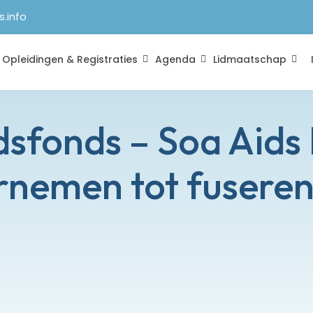
s.info
Opleidingen & Registraties
Agenda
Lidmaatschap
dsfonds – Soa Aids
rnemen tot fusere