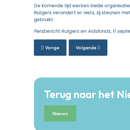
De komende tijd werken beide organisatie
Rutgers verandert er niets, zij steunen me
gebruikt.
Persbericht Rutgers en Aidsfonds, 11 sep
Vorig Artikel: Vacature: Psycholoogopa
Volgende Artikel: Niet V
Vorige
Volgende
Terug naar het N
Nieuws