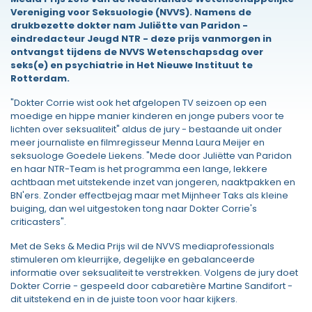
Vereniging voor Seksuologie (NVVS). Namens de
drukbezette dokter nam Juliëtte van Paridon -
eindredacteur Jeugd NTR - deze prijs vanmorgen in
ontvangst tijdens de NVVS Wetenschapsdag over
seks(e) en psychiatrie in Het Nieuwe Instituut te
Rotterdam.
"Dokter Corrie wist ook het afgelopen TV seizoen op een
moedige en hippe manier kinderen en jonge pubers voor te
lichten over seksualiteit" aldus de jury - bestaande uit onder
meer journaliste en filmregisseur Menna Laura Meijer en
seksuologe Goedele Liekens. "Mede door Juliëtte van Paridon
en haar NTR-Team is het programma een lange, lekkere
achtbaan met uitstekende inzet van jongeren, naaktpakken en
BN'ers. Zonder effectbejag maar met Mijnheer Taks als kleine
buiging, dan wel uitgestoken tong naar Dokter Corrie's
criticasters".
Met de Seks & Media Prijs wil de NVVS mediaprofessionals
stimuleren om kleurrijke, degelijke en gebalanceerde
informatie over seksualiteit te verstrekken. Volgens de jury doet
Dokter Corrie - gespeeld door cabaretière Martine Sandifort -
dit uitstekend en in de juiste toon voor haar kijkers.