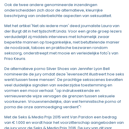
Ook de twee andere genomineerde inzendingen
onderscheidden zich door de alternatieve, kleurrijke
beschrijving van onderbelichte aspecten van seksualiteit.
Met het artikel 'Net als iedere man' deed journaliste Laura van
der Burgt dit in het tijdschrift Linda. Voor een grote groep lezers
verduidelijkt zij middels interviews met lichamelijk zwaar
beperkte mannen op toegankelijke, niet betuttelende manier
de noodzaak, taboes en praktische bezwaren rondom
sekszorg, onderstreept met mooie en verleidelijke foto's van
Friso Keuris.
De alternatieve porno Silver Shoes van Jennifer Lyon Bell
nomineerde de jury omdat deze 'levensecht illustreert hoe seks
werkt tussen twee mensen'. De prachtige seksscenes bevatten
veel duidelijke signalen van wederzijdse toestemming en
vormen een mooi verhaal. "op indrukwekkende en
vernieuwende wijze vervagen de grenzen tussen seksuele
voorkeuren. Vrouwvriendelijke, dan wel feministische porno of
porna die onze aanmoediging verdient"!
Met de Seks & Media Prijs 2015 wint Van Paridon een bedrag
van € 1.000 en wordt haar het voorzitterschap aangeboden van
de jury voor de Seks & Media Prijs 2016. De jury van dit jaar