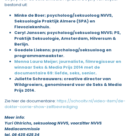
bestond uit:
Minke de Boer; psycholoog/seksuoloog NVVS,
Seksuologie Praktijk Almere (SPA) en
Flevoziekenhuis.
Ceryl Janssen; psycholoog/seksuoloog NVVS; PS,
Praktijk Seksuologie, Amsterdam, Hilversum &
Berlijn.
Goedele Liekens; psycholoog/seksuoloog en
programmamaakster.
Menna Laura Meijer; journaliste, filmregisseur en
winnaar Seks & Media Prijs 2014 met de
documentaire 69: liefde, seks, senior
.
Juliette Schraauwers; creative director van
Wildgroeiers, genomineerd voor de Seks & Media
Prijs 2014.
Zie hier de documentaire:
https://schooltv.nl/video-item/de-
dokter-corrie-show-zelfbevrediging
Meer info:
Yuri Ohlrichs, seksuoloog NVVS, voorzitter NVVS
Mediacommissie
tel. 06 435 425 34