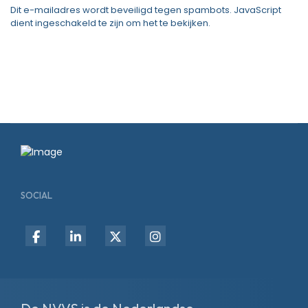
Dit e-mailadres wordt beveiligd tegen spambots. JavaScript
dient ingeschakeld te zijn om het te bekijken.
SOCIAL
fab
fab
fab
fab
fa-
fa-
fa-
fa-
facebook-
linkedin-
x-
instagram
f
in
twitter